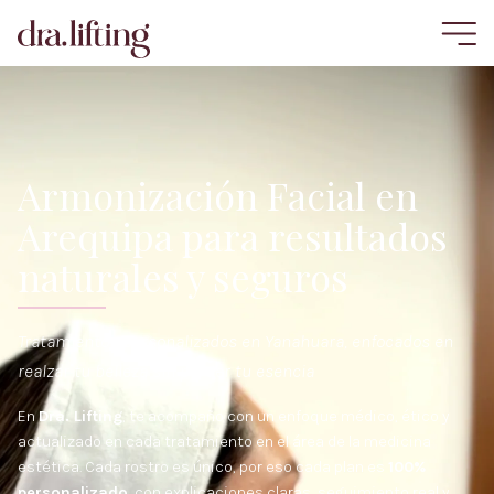
Armonización Facial en
Arequipa para resultados
naturales y seguros
Tratamientos personalizados en Yanahuara, enfocados en
realzar tu belleza sin perder tu esencia
En
Dra. Lifting
, te acompaño con un enfoque médico, ético y
actualizado en cada tratamiento en el área de la medicina
estética. Cada rostro es único, por eso cada plan es
100%
personalizado
, con explicaciones claras, seguimiento real y