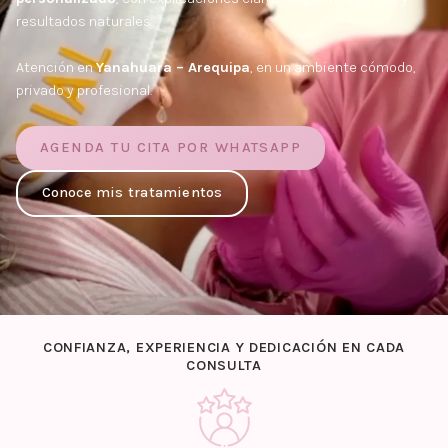
resultados naturales.
Atención en
Yanahuara – Arequipa
, en un ambiente cómodo,
privado y profesional.
AGENDA TU CITA POR WHATSAPP
Conoce mis tratamientos
CONFIANZA, EXPERIENCIA Y DEDICACIÓN EN CADA
CONSULTA